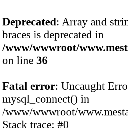
Deprecated
: Array and stri
braces is deprecated in
/www/wwwroot/www.mesta
on line
36
Fatal error
: Uncaught Erro
mysql_connect() in
/www/wwwroot/www.mestaek
Stack trace: #0