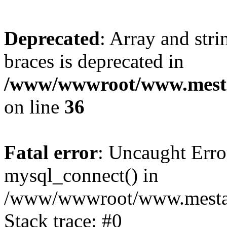
Deprecated
: Array and stri
braces is deprecated in
/www/wwwroot/www.mesta
on line
36
Fatal error
: Uncaught Erro
mysql_connect() in
/www/wwwroot/www.mestaek
Stack trace: #0