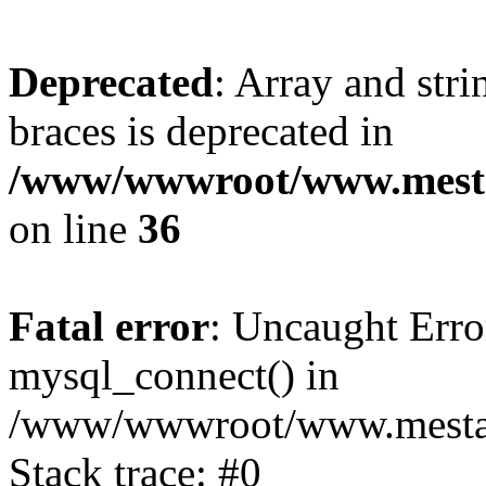
Deprecated
: Array and stri
braces is deprecated in
/www/wwwroot/www.mesta
on line
36
Fatal error
: Uncaught Erro
mysql_connect() in
/www/wwwroot/www.mestaek
Stack trace: #0