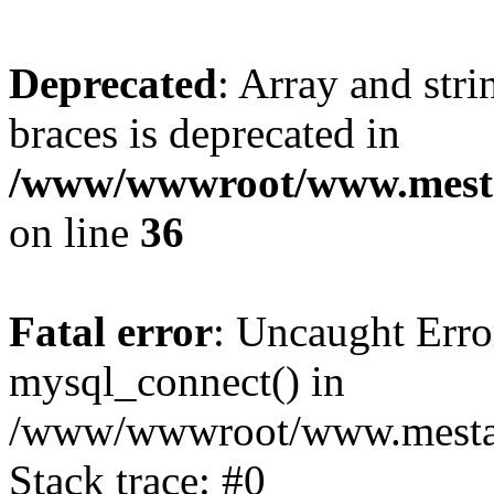
Deprecated
: Array and stri
braces is deprecated in
/www/wwwroot/www.mesta
on line
36
Fatal error
: Uncaught Erro
mysql_connect() in
/www/wwwroot/www.mestaek
Stack trace: #0