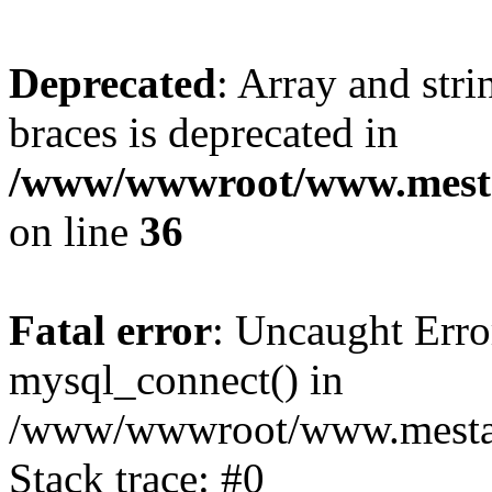
Deprecated
: Array and stri
braces is deprecated in
/www/wwwroot/www.mesta
on line
36
Fatal error
: Uncaught Erro
mysql_connect() in
/www/wwwroot/www.mestaek
Stack trace: #0