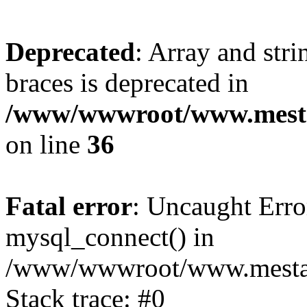
Deprecated
: Array and stri
braces is deprecated in
/www/wwwroot/www.mesta
on line
36
Fatal error
: Uncaught Erro
mysql_connect() in
/www/wwwroot/www.mestaek
Stack trace: #0