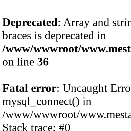
Deprecated
: Array and stri
braces is deprecated in
/www/wwwroot/www.mesta
on line
36
Fatal error
: Uncaught Erro
mysql_connect() in
/www/wwwroot/www.mestaek
Stack trace: #0