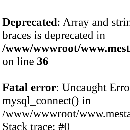
Deprecated
: Array and stri
braces is deprecated in
/www/wwwroot/www.mesta
on line
36
Fatal error
: Uncaught Erro
mysql_connect() in
/www/wwwroot/www.mestaek
Stack trace: #0