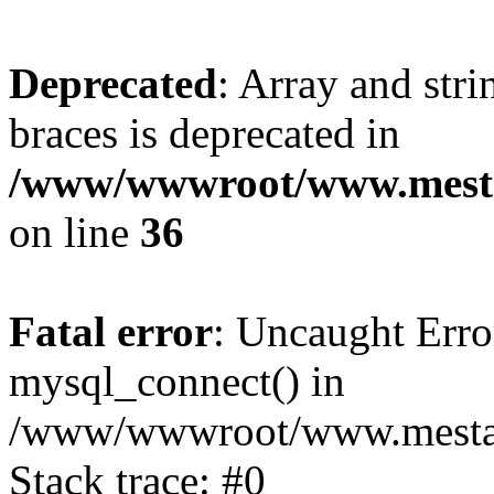
Deprecated
: Array and stri
braces is deprecated in
/www/wwwroot/www.mesta
on line
36
Fatal error
: Uncaught Erro
mysql_connect() in
/www/wwwroot/www.mestaek
Stack trace: #0