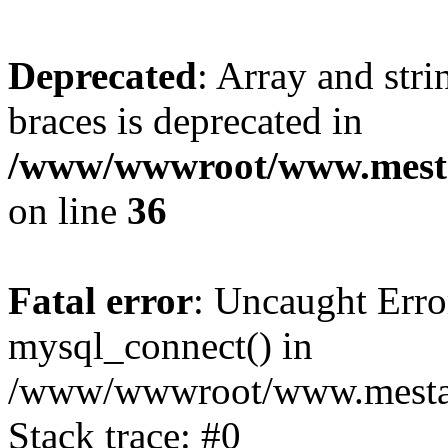
Deprecated
: Array and stri
braces is deprecated in
/www/wwwroot/www.mesta
on line
36
Fatal error
: Uncaught Erro
mysql_connect() in
/www/wwwroot/www.mestaek
Stack trace: #0