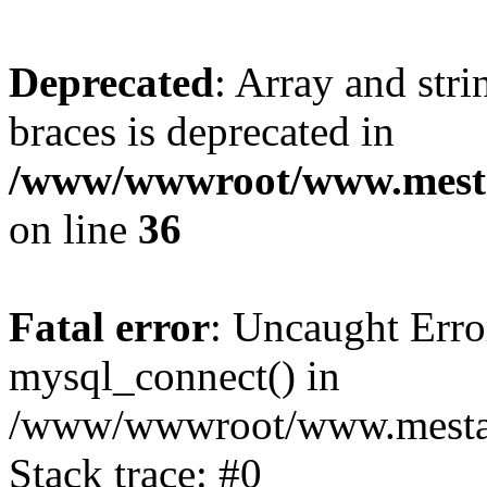
Deprecated
: Array and stri
braces is deprecated in
/www/wwwroot/www.mesta
on line
36
Fatal error
: Uncaught Erro
mysql_connect() in
/www/wwwroot/www.mestaek
Stack trace: #0