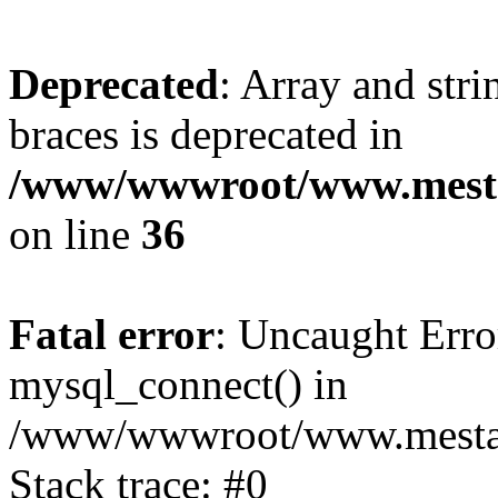
Deprecated
: Array and stri
braces is deprecated in
/www/wwwroot/www.mesta
on line
36
Fatal error
: Uncaught Erro
mysql_connect() in
/www/wwwroot/www.mestaek
Stack trace: #0