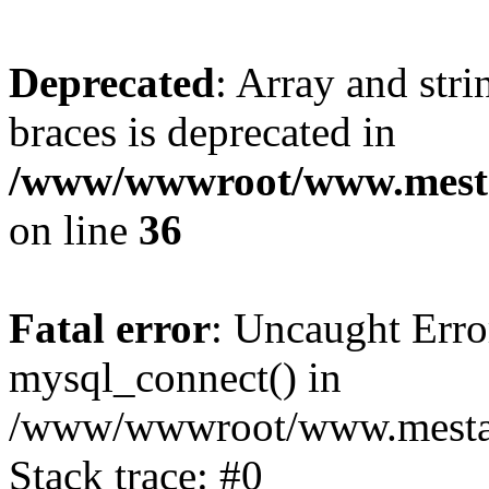
Deprecated
: Array and stri
braces is deprecated in
/www/wwwroot/www.mesta
on line
36
Fatal error
: Uncaught Erro
mysql_connect() in
/www/wwwroot/www.mestaek
Stack trace: #0