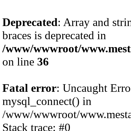
Deprecated
: Array and stri
braces is deprecated in
/www/wwwroot/www.mesta
on line
36
Fatal error
: Uncaught Erro
mysql_connect() in
/www/wwwroot/www.mestaek
Stack trace: #0