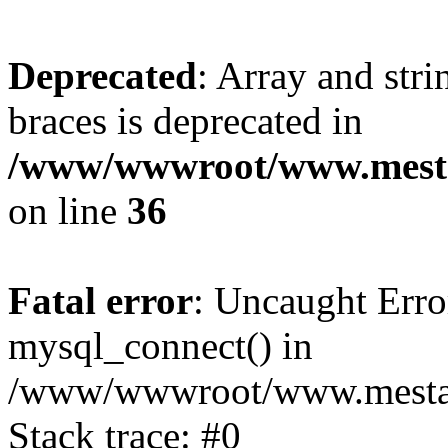
Deprecated
: Array and stri
braces is deprecated in
/www/wwwroot/www.mesta
on line
36
Fatal error
: Uncaught Erro
mysql_connect() in
/www/wwwroot/www.mestaek
Stack trace: #0