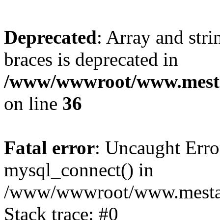
Deprecated
: Array and stri
braces is deprecated in
/www/wwwroot/www.mesta
on line
36
Fatal error
: Uncaught Erro
mysql_connect() in
/www/wwwroot/www.mestaek
Stack trace: #0