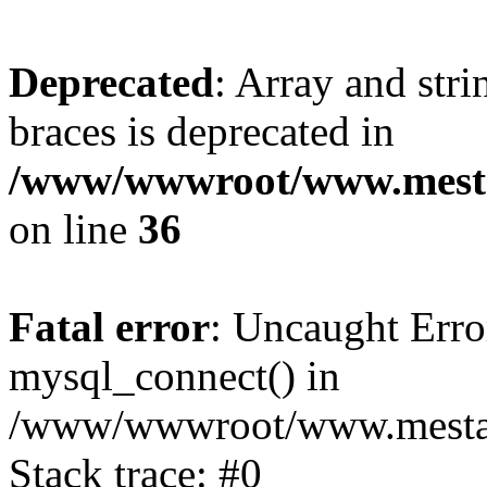
Deprecated
: Array and stri
braces is deprecated in
/www/wwwroot/www.mesta
on line
36
Fatal error
: Uncaught Erro
mysql_connect() in
/www/wwwroot/www.mestaek
Stack trace: #0