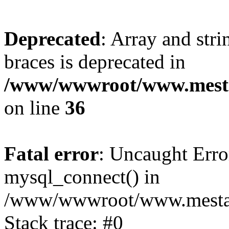
Deprecated
: Array and stri
braces is deprecated in
/www/wwwroot/www.mesta
on line
36
Fatal error
: Uncaught Erro
mysql_connect() in
/www/wwwroot/www.mestaek
Stack trace: #0