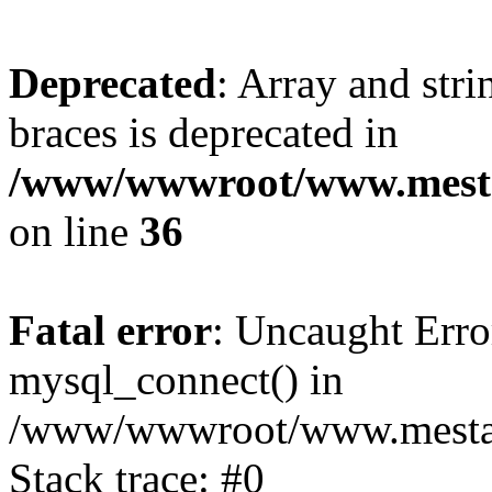
Deprecated
: Array and stri
braces is deprecated in
/www/wwwroot/www.mesta
on line
36
Fatal error
: Uncaught Erro
mysql_connect() in
/www/wwwroot/www.mestaek
Stack trace: #0