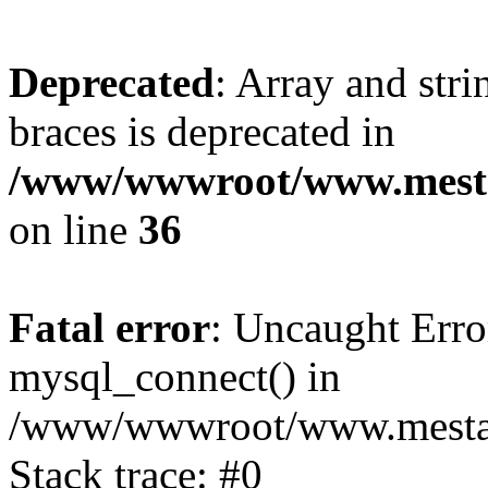
Deprecated
: Array and stri
braces is deprecated in
/www/wwwroot/www.mesta
on line
36
Fatal error
: Uncaught Erro
mysql_connect() in
/www/wwwroot/www.mestaek
Stack trace: #0