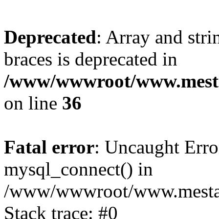
Deprecated
: Array and stri
braces is deprecated in
/www/wwwroot/www.mesta
on line
36
Fatal error
: Uncaught Erro
mysql_connect() in
/www/wwwroot/www.mestaek
Stack trace: #0