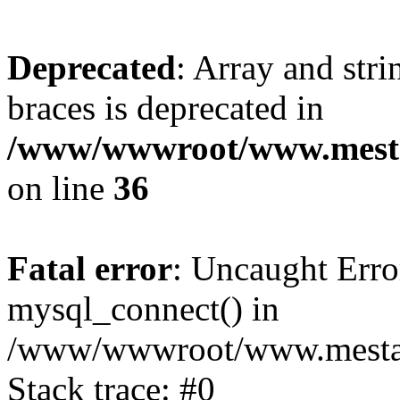
Deprecated
: Array and stri
braces is deprecated in
/www/wwwroot/www.mesta
on line
36
Fatal error
: Uncaught Erro
mysql_connect() in
/www/wwwroot/www.mestaek
Stack trace: #0