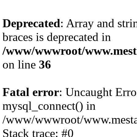
Deprecated
: Array and stri
braces is deprecated in
/www/wwwroot/www.mesta
on line
36
Fatal error
: Uncaught Erro
mysql_connect() in
/www/wwwroot/www.mestaek
Stack trace: #0