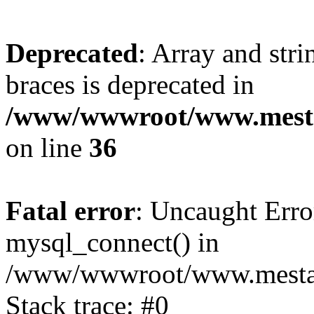
Deprecated
: Array and stri
braces is deprecated in
/www/wwwroot/www.mesta
on line
36
Fatal error
: Uncaught Erro
mysql_connect() in
/www/wwwroot/www.mestaek
Stack trace: #0