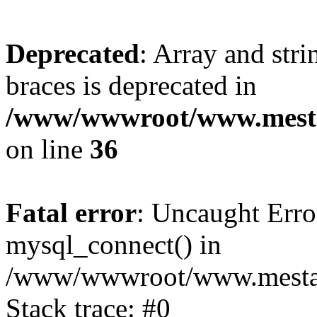
Deprecated
: Array and stri
braces is deprecated in
/www/wwwroot/www.mesta
on line
36
Fatal error
: Uncaught Erro
mysql_connect() in
/www/wwwroot/www.mestaek
Stack trace: #0