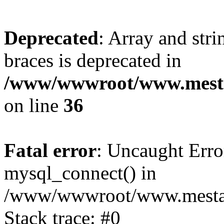
Deprecated
: Array and stri
braces is deprecated in
/www/wwwroot/www.mesta
on line
36
Fatal error
: Uncaught Erro
mysql_connect() in
/www/wwwroot/www.mestaek
Stack trace: #0